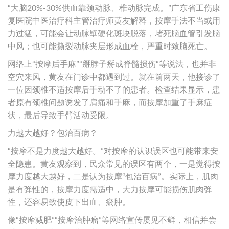
“大脑20%-30%供血靠颈动脉、椎动脉完成。”广东省工伤康
复医院中医治疗科主管治疗师黄友解释，按摩手法不当或用
力过猛，可能会让动脉壁硬化斑块脱落，堵死脑血管引发脑
中风；也可能撕裂动脉夹层形成血栓，严重时致脑死亡。
网络上“按摩后手麻”“掰脖子掰成脊髓损伤“等说法，也并非
空穴来风，黄友在门诊中都遇到过。就在前两天，他接诊了
一位因颈椎不适按摩后手动不了的患者。检查结果显示，患
者原有颈椎问题诱发了肩痛和手麻，而按摩加重了手麻症
状，最后导致手臂活动受限。
力越大越好？包治百病？
“按摩不是力度越大越好。”对按摩的认识误区也可能带来安
全隐患。黄友观察到，民众常见的误区有两个，一是觉得按
摩力度越大越好，二是认为按摩“包治百病”。实际上，肌肉
是有弹性的，按摩力度需适中，大力按摩可能损伤肌肉弹
性，还容易致使皮下出血、瘀肿。
像“按摩减肥”“按摩治肿瘤”等网络宣传屡见不鲜，相信并尝