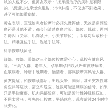
试的人也不少。但黄友表示：“按摩能治疗的病种是有限
的。”想通过按摩燃烧脂肪、消掉肿瘤，不仅达不到效果，
甚至可能加重病情。
黄友表明，医院给患者按摩时必须先做评估，无论是肩颈酸
痛还是其他不适，都会问清楚疼痛时长、部位、规律，再判
断诱因（受寒、肌肉紧张、小关节错位），采取对应放松手
法、精准复位手法、温通手法等。
科学按摩须留意
颈部、腰部、眼部这三个部位按摩需小心，乱按有健康风
险。“三高”人群、老年人、孕早期孕妇以及严重皮肤病者、
血液病者、肿瘤中晚期者、酗酒者，都属按摩高风险人群。
黄友提醒，如按摩颈部后，出现头晕、胸闷，甚至突发性嘴
角歪斜等症状，需立即送医，这很可能是脑病的信号。如果
只是手指麻痹、肌肉局部酸痛，可能是暂时性神经根压迫，
不用太紧张，可先停止按摩，平躺休息，观察后续24小时症
状变化。