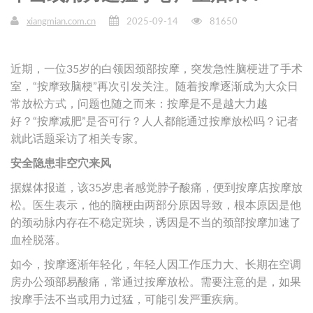
xiangmian.com.cn
2025-09-14
81650
近期，一位35岁的白领因颈部按摩，突发急性脑梗进了手术
室，“按摩致脑梗”再次引发关注。随着按摩逐渐成为大众日
常放松方式，问题也随之而来：按摩是不是越大力越
好？“按摩减肥”是否可行？人人都能通过按摩放松吗？记者
就此话题采访了相关专家。
安全隐患非空穴来风
据媒体报道，该35岁患者感觉脖子酸痛，便到按摩店按摩放
松。医生表示，他的脑梗由两部分原因导致，根本原因是他
的颈动脉内存在不稳定斑块，诱因是不当的颈部按摩加速了
血栓脱落。
如今，按摩逐渐年轻化，年轻人因工作压力大、长期在空调
房办公颈部易酸痛，常通过按摩放松。需要注意的是，如果
按摩手法不当或用力过猛，可能引发严重疾病。