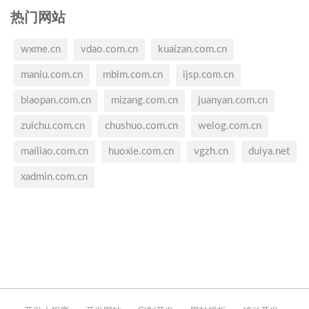
热门网站
wxme.cn
vdao.com.cn
kuaizan.com.cn
maniu.com.cn
mbim.com.cn
ijsp.com.cn
biaopan.com.cn
mizang.com.cn
juanyan.com.cn
zuichu.com.cn
chushuo.com.cn
welog.com.cn
mailiao.com.cn
huoxie.com.cn
vgzh.cn
duiya.net
xadmin.com.cn