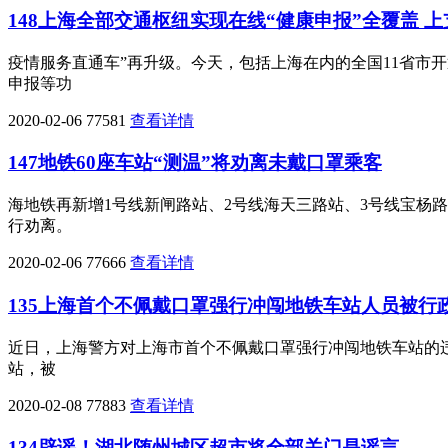
148上海全部交通枢纽实现在线“健康申报”全覆盖 
疫情服务直通车”再升级。今天，包括上海在内的全国11省市
申报等功
2020-02-06
77581
查看详情
147地铁60座车站“测温”将劝离未戴口罩乘客
海地铁再新增1号线新闸路站、2号线海天三路站、3号线宝杨
行劝离。
2020-02-06
77666
查看详情
135上海首个不佩戴口罩强行冲闯地铁车站人员被行
近日，上海警方对上海市首个不佩戴口罩强行冲闯地铁车站的违法
站，被
2020-02-08
77883
查看详情
134辟谣！湖北随州城区超市将全部关门是谣言