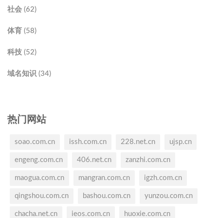
社会 (62)
体育 (58)
科技 (52)
域名知识 (34)
热门网站
soao.com.cn
issh.com.cn
228.net.cn
ujsp.cn
engeng.com.cn
406.net.cn
zanzhi.com.cn
maogua.com.cn
mangran.com.cn
igzh.com.cn
qingshou.com.cn
bashou.com.cn
yunzou.com.cn
chacha.net.cn
ieos.com.cn
huoxie.com.cn